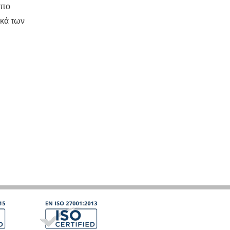
όπο
ικά των