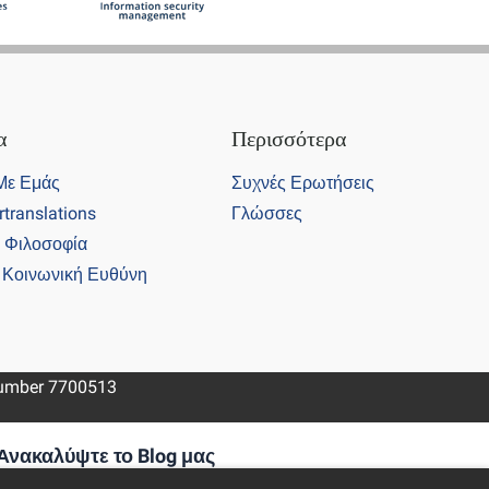
α
Περισσότερα
 Με Εμάς
Συχνές Ερωτήσεις
ertranslations
Γλώσσες
ι Φιλοσοφία
ή Κοινωνική Ευθύνη
 number 7700513
Ανακαλύψτε το Blog μας