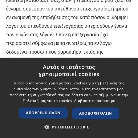
ιδιαίτερη κατάστασή σας, όταν η επεξεργασία βασίζεται σε
έννομο συμφέρον του υπεύθυνου επεξεργασίας ή τρίτου,
εν αναμονή της επαλήθευσης του κατά πόσον οι νόμιμοι
λόγοι του υπευθύνου επεξεργασίας υπερισχύουν έναντι
των δικών σας λόγων. Όταν η επεξεργασία έχει
περιοριστεί σύμφωνα με τα ανωτέρω, τα εν λόγω
δεδομένα προσωπικού χαρακτήρα, εκτός της
αποθήκευσης, υφίστανται επεξεργασία μόνο με τη
Αυτός ο ιστότοπος
συγκατάθεσή σας ή για τη θεμελίωση, άσκηση ή
χρησιμοποιεί cookies
υποστήριξη νομικών αξιώσεων ή για την προστασία των
Αυτός ο ιστότοπος χρησιμοποιεί cookies για τη βελτίωση της
δικαιωμάτων άλλου φυσικού ή νομικού προσώπου ή για
εμπειρίας των χρηστών. Χρησιμοποιώντας τον ιστότοπό μας,
λόγους σημαντικού δημόσιου συμφέροντος της Ένωσης
παρέχετε τη συγκατάθεσή σας για όλα τα cookies σύμφωνα με την
Πολιτική μας για τα cookies.
Διαβάστε περισσότερα
ή κράτους μέλους. Εάν, θέλετε να ασκήσετε το δικαίωμα
περιορισμού της επεξεργασίας παρακαλούμε αναφέρετε
ΑΠΌΡΡΙΨΗ ΌΛΩΝ
ΑΠΟΔΟΧΉ ΌΛΩΝ
αιτιολογημένα σε ποια από τις ανωτέρω περιπτώσεις
Ζητήστε
Προσφορά
ΡΥΘΜΊΣΕΙΣ COOKIE
υπάγεστε. Η Ιntertranslations θα ελέγξει το αίτημά σας