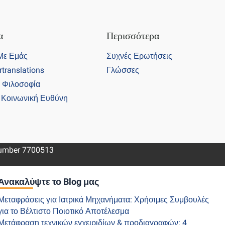
α
Περισσότερα
 Με Εμάς
Συχνές Ερωτήσεις
ertranslations
Γλώσσες
ι Φιλοσοφία
ή Κοινωνική Ευθύνη
 number 7700513
Ανακαλύψτε το Blog μας
Μεταφράσεις για Ιατρικά Μηχανήματα: Χρήσιμες Συμβουλές
για το Βέλτιστο Ποιοτικό Αποτέλεσμα
Μετάφραση τεχνικών εγχειριδίων & προδιαγραφών: 4