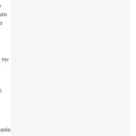
ν
ήσει
α
 την
–
η
κασία