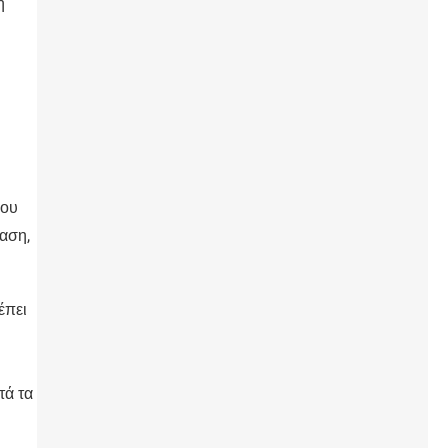
η
υ
που
ταση,
έπει
τά τα