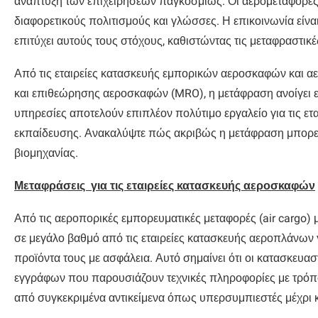
ανάπτυξη των επιχειρήσεων παγκοσμίως. Οι αερομεταφορέ
διαφορετικούς πολιτισμούς και γλώσσες. Η επικοινωνία είν
επιτύχει αυτούς τους στόχους, καθιστώντας τις μεταφραστικέ
Από τις εταιρείες κατασκευής εμπορικών αεροσκαφών και αε
και επιθεώρησης αεροσκαφών (MRO), η μετάφραση ανοίγει ευκ
υπηρεσίες αποτελούν επιπλέον πολύτιμο εργαλείο για τις 
εκπαίδευσης. Ανακαλύψτε πώς ακριβώς η μετάφραση μπορεί 
βιομηχανίας.
Μεταφράσεις για τις εταιρείες κατασκευής αεροσκαφών
Από τις αεροπορικές εμπορευματικές μεταφορές (air cargo) μ
σε μεγάλο βαθμό από τις εταιρείες κατασκευής αεροπλάνων 
προϊόντα τους με ασφάλεια. Αυτό σημαίνει ότι οι κατασκευ
εγγράφων που παρουσιάζουν τεχνικές πληροφορίες με τρόπο
από συγκεκριμένα αντικείμενα όπως υπερσυμπιεστές μέχρι κ