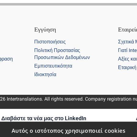
Εγγύηση
Εταιρεί
Πιστοποιήσεις
Σχετικά
Πολιτική Προστασίας
Γιατί Int
Προσωπικών Δεδομένων
φραση
Αξίες κα
Εμπιστευτικότητα
Εταιρικ
Ιδιοκτησία
26 Intertranslations. All rights reserved. Company registration
Διαβάστε τα νέα μας στο LinkedIn
Αυτός ο ιστότοπος χρησιμοποιεί cookies
Αριθμός ομιλούμενων γλωσσών στον κόσμο σήμερα
Το αρχαιότερο λογοτεχνικό έργο που έχει διασωθεί από την