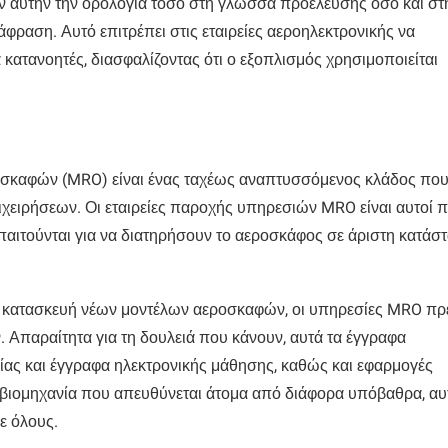
ύν αυτήν την ορολογία τόσο στη γλώσσα προέλευσης όσο και στ
φραση. Αυτό επιτρέπει στις εταιρείες αεροηλεκτρονικής να
 κατανοητές, διασφαλίζοντας ότι ο εξοπλισμός χρησιμοποιείται
οσκαφών (MRO) είναι ένας ταχέως αναπτυσσόμενος κλάδος πο
ιχειρήσεων. Οι εταιρείες παροχής υπηρεσιών MRO είναι αυτοί 
παιτούνται για να διατηρήσουν το αεροσκάφος σε άριστη κατάσ
ην κατασκευή νέων μοντέλων αεροσκαφών, οι υπηρεσίες MRO πρ
 Απαραίτητα για τη δουλειά που κάνουν, αυτά τα έγγραφα
ίας και έγγραφα ηλεκτρονικής μάθησης, καθώς και εφαρμογές
α βιομηχανία που απευθύνεται άτομα από διάφορα υπόβαθρα, αυ
ε όλους.