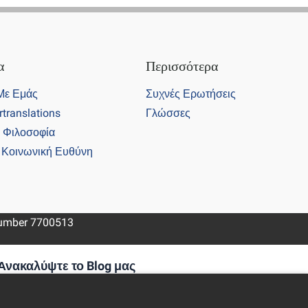
α
Περισσότερα
 Με Εμάς
Συχνές Ερωτήσεις
ertranslations
Γλώσσες
ι Φιλοσοφία
ή Κοινωνική Ευθύνη
 number 7700513
Ανακαλύψτε το Blog μας
Μεταφράσεις για Ιατρικά Μηχανήματα: Χρήσιμες Συμβουλές
για το Βέλτιστο Ποιοτικό Αποτέλεσμα