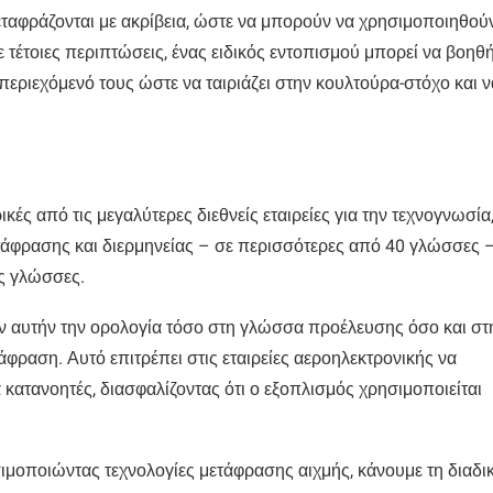
 μεταφράζονται με ακρίβεια, ώστε να μπορούν να χρησιμοποιηθού
ε τέτοιες περιπτώσεις, ένας ειδικός εντοπισμού μπορεί να βοηθ
εριεχόμενό τους ώστε να ταιριάζει στην κουλτούρα-στόχο και ν
κές από τις μεγαλύτερες διεθνείς εταιρείες για την τεχνογνωσία,
 μετάφρασης και διερμηνείας – σε περισσότερες από 40 γλώσσες 
ές γλώσσες.
ύν αυτήν την ορολογία τόσο στη γλώσσα προέλευσης όσο και στ
φραση. Αυτό επιτρέπει στις εταιρείες αεροηλεκτρονικής να
 κατανοητές, διασφαλίζοντας ότι ο εξοπλισμός χρησιμοποιείται
ιμοποιώντας τεχνολογίες μετάφρασης αιχμής, κάνουμε τη διαδι