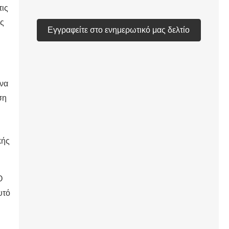
τις
υς
Εγγραφείτε στο ενημερωτικό μας δελτίο
 να
ση
κής
Ο
υτό