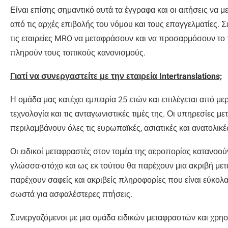
Είναι επίσης σημαντικό αυτά τα έγγραφα και οι αιτήσεις να
από τις αρχές επιβολής του νόμου και τους επαγγελματίες. Σ
τις εταιρείες MRO να μεταφράσουν και να προσαρμόσουν το π
πληρούν τους τοπικούς κανονισμούς.
Γιατί να συνεργαστείτε με την εταιρεία Intertranslations;
Η ομάδα μας κατέχει εμπειρία 25 ετών και επιλέγεται από μερι
τεχνολογία και τις ανταγωνιστικές τιμές της. Οι υπηρεσίες
περιλαμβάνουν όλες τις ευρωπαϊκές, ασιατικές και ανατολικ
Οι ειδικοί μεταφραστές στον τομέα της αεροπορίας κατανοο
γλώσσα-στόχο και ως εκ τούτου θα παρέχουν μια ακριβή μετά
παρέχουν σαφείς και ακριβείς πληροφορίες που είναι εύκολα
σωστά για ασφαλέστερες πτήσεις.
Συνεργαζόμενοι με μια ομάδα ειδικών μεταφραστών και χρησ