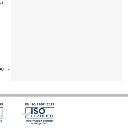
με
ρο
→