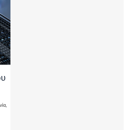
ου
νία,
υ