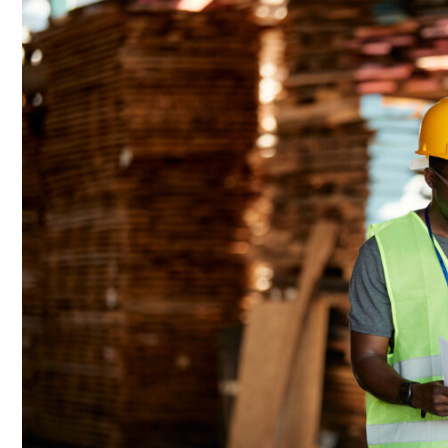
Μηχανήματα:
Χρήσιμες
Συμβουλές
για
το
Βέλτιστο
Ποιοτικό
Αποτέλεσμα