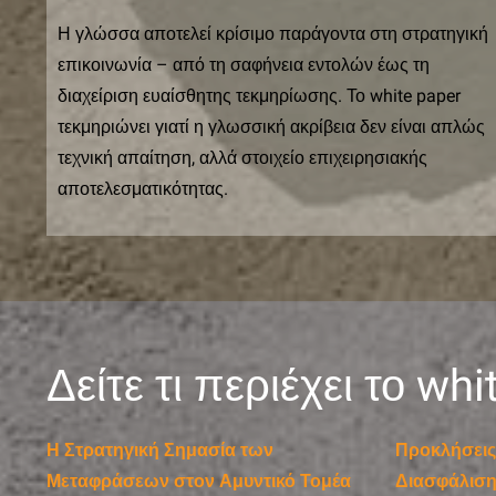
Η γλώσσα αποτελεί κρίσιμο παράγοντα στη στρατηγική
επικοινωνία – από τη σαφήνεια εντολών έως τη
διαχείριση ευαίσθητης τεκμηρίωσης. Το white paper
τεκμηριώνει γιατί η γλωσσική ακρίβεια δεν είναι απλώς
τεχνική απαίτηση, αλλά στοιχείο επιχειρησιακής
αποτελεσματικότητας.
Δείτε τι περιέχει το wh
Η Στρατηγική Σημασία των
Προκλήσεις 
Μεταφράσεων στον Αμυντικό Τομέα
Διασφάλιση