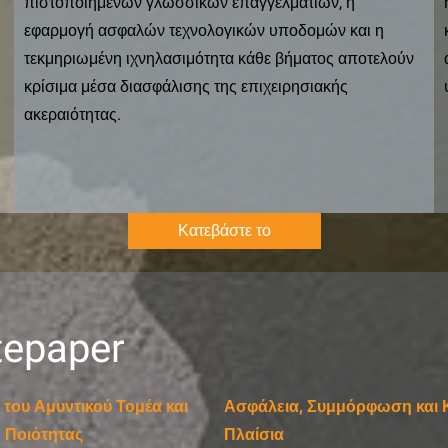
πιστοποιημένων γλωσσικών επαγγελματιών, η
εφαρμογή ασφαλών τεχνολογικών υποδομών και η
τεκμηριωμένη ιχνηλασιμότητα κάθε βήματος αποτελούν
κρίσιμα μέσα διασφάλισης της επιχειρησιακής
ακεραιότητας.
Κατεβάστε το
itepaper
του Αμυντικού Τομέα και
Ασφάλεια, Συμμόρφωση και 
 Ποιότητας
Πλαίσια