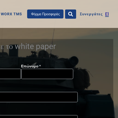
El
WORX TMS
Συνεργάτες
Φόρμα Προσφοράς
ε το white paper
Επώνυμο
*