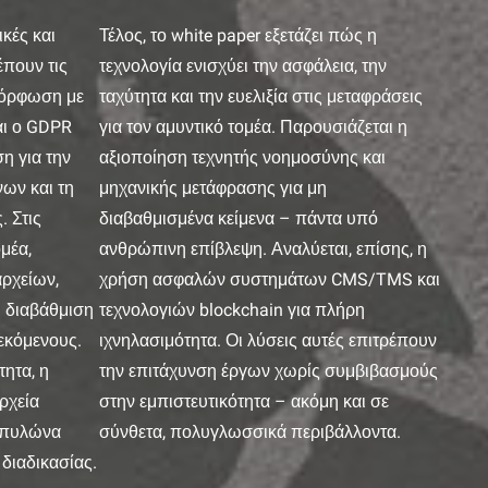
ικές και
Τέλος, το white paper εξετάζει πώς η
έπουν τις
τεχνολογία ενισχύει την ασφάλεια, την
μόρφωση με
ταχύτητα και την ευελιξία στις μεταφράσεις
αι ο GDPR
για τον αμυντικό τομέα. Παρουσιάζεται η
η για την
αξιοποίηση τεχνητής νοημοσύνης και
ων και τη
μηχανικής μετάφρασης για μη
. Στις
διαβαθμισμένα κείμενα – πάντα υπό
ομέα,
ανθρώπινη επίβλεψη. Αναλύεται, επίσης, η
αρχείων,
χρήση ασφαλών συστημάτων CMS/TMS και
η διαβάθμιση
τεχνολογιών blockchain για πλήρη
εκόμενους.
ιχνηλασιμότητα. Οι λύσεις αυτές επιτρέπουν
ητα, η
την επιτάχυνση έργων χωρίς συμβιβασμούς
ρχεία
στην εμπιστευτικότητα – ακόμη και σε
 πυλώνα
σύνθετα, πολυγλωσσικά περιβάλλοντα.
διαδικασίας.