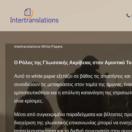
Μετάβαση
στο
περιεχόμενο
Intertranslations White Papers
Ο Ρόλος της Γλωσσικής Ακρίβειας στον Αμυντικό Τ
Αυτό το white paper εξετάζει σε βάθος τις απαιτήσεις κα
συνοδεύουν τις μεταφράσεις στον τομέα της άμυνας, έναν
εμπιστευτικότητα και η απόλυτη κατανόηση της στρατιωτι
είναι κρίσιμες.
Μέσα από συγκεκριμένα παραδείγματα και βέλτιστες πρα
διαχείριση της γλωσσικής επικοινωνίας μπορεί να ενισχύ
αποτελεσματικότητα και τη διεθνή συνεργασία στον αμυντ