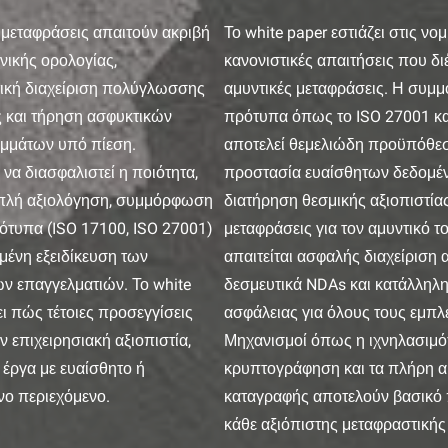
 μεταφράσεις απαιτούν ακριβή
Το white paper εστιάζει στις νομ
νικής ορολογίας,
κανονιστικές απαιτήσεις που δι
ική διαχείριση πολύγλωσσης
αμυντικές μεταφράσεις. Η συμ
ς και τήρηση ασφυκτικών
πρότυπα όπως το ISO 27001 κ
μμάτων υπό πίεση.
αποτελεί θεμελιώδη προϋπόθεσ
να διασφαλιστεί η ποιότητα,
προστασία ευαίσθητων δεδομέν
διπλή αξιολόγηση, συμμόρφωση
διατήρηση θεσμικής αξιοπιστίας
ρότυπα (ISO 17100, ISO 27001)
μεταφράσεις για τον αμυντικό τ
μένη εξειδίκευση των
απαιτείται ασφαλής διαχείριση 
ν επαγγελματιών. Το white
δεσμευτικά NDAs και κατάλληλ
ει πώς τέτοιες προσεγγίσεις
ασφάλειας για όλους τους εμπλ
ν επιχειρησιακή αξιοπιστία,
Μηχανισμοί όπως η ιχνηλασιμότ
 έργα με ευαίσθητο ή
κρυπτογράφηση και τα πλήρη α
νο περιεχόμενο.
καταγραφής αποτελούν βασικό
κάθε αξιόπιστης μεταφραστικής 