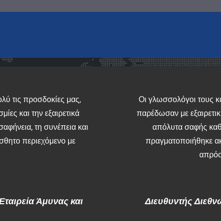
λύ τις προσδοκίες μας,
Οι γλωσσολόγοι τους κ
μίες και την εξαιρετικά
παρέδωσαν με εξαιρετική
σαφήνεια, τη συνέπεια και
απόλυτα σαφής καθ’
αίσθητο περιεχόμενο με
πραγματοποιήθηκε ακ
απρόο
ταιρεία Άμυνας και
Διευθυντής Διεθν