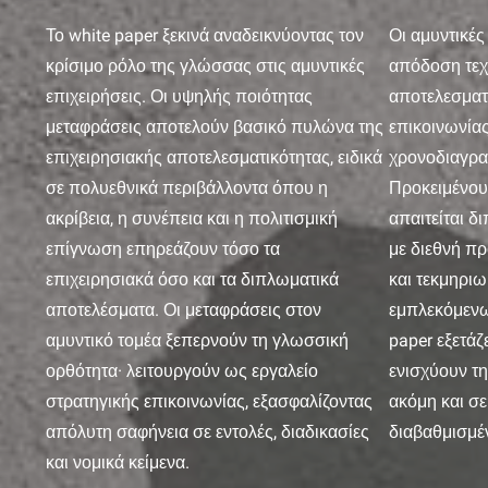
Το white paper ξεκινά αναδεικνύοντας τον
Οι αμυντικές
κρίσιμο ρόλο της γλώσσας στις αμυντικές
απόδοση τεχ
επιχειρήσεις. Οι υψηλής ποιότητας
αποτελεσματ
μεταφράσεις αποτελούν βασικό πυλώνα της
επικοινωνία
επιχειρησιακής αποτελεσματικότητας, ειδικά
χρονοδιαγρα
σε πολυεθνικά περιβάλλοντα όπου η
Προκειμένου 
ακρίβεια, η συνέπεια και η πολιτισμική
απαιτείται 
επίγνωση επηρεάζουν τόσο τα
με διεθνή π
επιχειρησιακά όσο και τα διπλωματικά
και τεκμηριω
αποτελέσματα. Οι μεταφράσεις στον
εμπλεκόμενω
αμυντικό τομέα ξεπερνούν τη γλωσσική
paper εξετάζ
ορθότητα· λειτουργούν ως εργαλείο
ενισχύουν τη
στρατηγικής επικοινωνίας, εξασφαλίζοντας
ακόμη και σε
απόλυτη σαφήνεια σε εντολές, διαδικασίες
διαβαθμισμέ
και νομικά κείμενα.