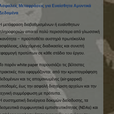
Ασφαλείς Μεταφράσεις για Ευαίσθητα Αμυντικά
Δεδομένα
Η μετάφραση διαβαθμισμένων ή ευαίσθητων
πληροφοριών απαιτεί πολύ περισσότερα από γλωσσική
ικανότητα – προϋποθέτει αυστηρά πρωτόκολλα
ασφάλειας, ελεγχόμενες διαδικασίες και συνεπή
εφαρμογή προτύπων σε κάθε στάδιο του έργου.
Το παρόν white paper παρουσιάζει τις βέλτιστες
πρακτικές που εφαρμόζονται: από την κρυπτογράφηση
δεδομένων και τις απομονωμένες (air-gapped)
υποδομές, έως την ασφαλή διαχείριση αρχείων και την
τεχνική συμμόρφωση με πρότυπα.
Η συστηματική διενέργεια δοκιμών διείσδυσης, τα
δεσμευτικά συμφωνητικά εμπιστευτικότητας (NDAs) και